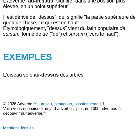
L'adverbe "
au-dessus
" signifie "dans une position plus
élevée, en un point supérieur".
Il est dérivé de "dessus", qui signifie "la partie supérieure de
quelque chose, ce qui est en haut".
Étymologiquement, "dessus" vient du latin populaire
de
sursum
, formé de
de
("de") et
sursum
("vers le haut").
EXEMPLES
L'oiseau vole
au-dessus
des arbres.
© 2026 Adverbe.fr :
un peu
,
beaucoup
,
passionnément
!
Voilà vous connaissez déjà 3 adverbes, plus de 1000 adverbes à
découvrir sur adverbe.fr
Mentions légales