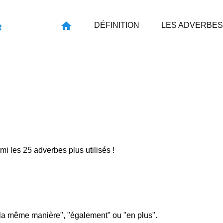
DÉFINITION
LES ADVERBES
R
rmi les 25 adverbes plus utilisés !
e la même manière", "également" ou "en plus".