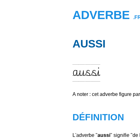
ADVERBE
.F
AUSSI
aussi
A noter : cet adverbe figure pa
DÉFINITION
L'adverbe "
aussi
" signifie "d