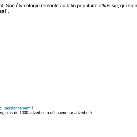
 mot. Son étymologie remonte au latin populaire
altius sic
, qui sig
ssi
".
p
,
passionnément
!
s, plus de 1000 adverbes à découvrir sur adverbe.fr