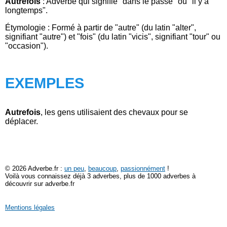
Autrefois
: Adverbe qui signifie "dans le passé" ou "il y a
longtemps".
Étymologie : Formé à partir de "autre" (du latin "alter",
signifiant "autre") et "fois" (du latin "vicis", signifiant "tour" ou
"occasion").
EXEMPLES
Autrefois
, les gens utilisaient des chevaux pour se
déplacer.
© 2026 Adverbe.fr :
un peu
,
beaucoup
,
passionnément
!
Voilà vous connaissez déjà 3 adverbes, plus de 1000 adverbes à
découvrir sur adverbe.fr
Mentions légales