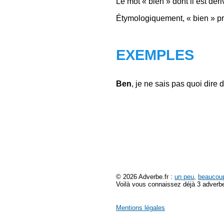
Le mot « bien » dont il est dér
Étymologiquement, « bien » pr
EXEMPLES
Ben
, je ne sais pas quoi dire d
© 2026 Adverbe.fr :
un peu
,
beaucou
Voilà vous connaissez déjà 3 adverbe
Mentions légales