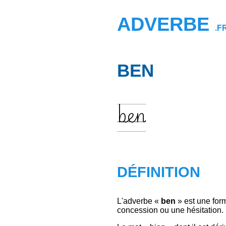
ADVERBE
.F
BEN
ben
DÉFINITION
L'adverbe «
ben
» est une form
concession ou une hésitation.