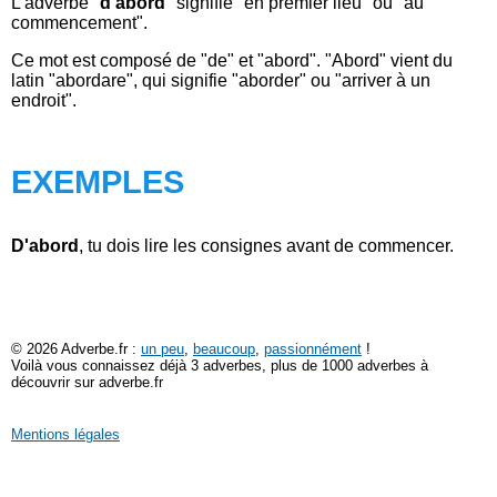
L'adverbe "
d'abord
" signifie "en premier lieu" ou "au
commencement".
Ce mot est composé de "de" et "abord". "Abord" vient du
latin "abordare", qui signifie "aborder" ou "arriver à un
endroit".
EXEMPLES
D'abord
, tu dois lire les consignes avant de commencer.
© 2026 Adverbe.fr :
un peu
,
beaucoup
,
passionnément
!
Voilà vous connaissez déjà 3 adverbes, plus de 1000 adverbes à
découvrir sur adverbe.fr
Mentions légales