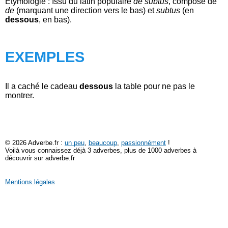
Étymologie : Issu du latin populaire
de subtus
, composé de
de
(marquant une direction vers le bas) et
subtus
(en
dessous
, en bas).
EXEMPLES
Il a caché le cadeau
dessous
la table pour ne pas le
montrer.
© 2026 Adverbe.fr :
un peu
,
beaucoup
,
passionnément
!
Voilà vous connaissez déjà 3 adverbes, plus de 1000 adverbes à
découvrir sur adverbe.fr
Mentions légales