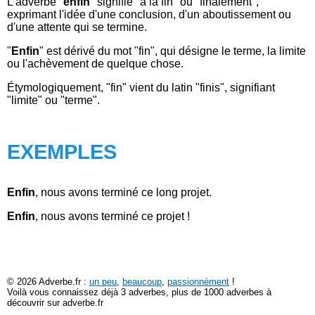
L'adverbe "
enfin
" signifie "à la fin" ou "finalement",
exprimant l'idée d'une conclusion, d'un aboutissement ou
d'une attente qui se termine.
"
Enfin
" est dérivé du mot "fin", qui désigne le terme, la limite
ou l'achèvement de quelque chose.
Étymologiquement, "fin" vient du latin "finis", signifiant
"limite" ou "terme".
EXEMPLES
Enfin
, nous avons terminé ce long projet.
Enfin
, nous avons terminé ce projet !
© 2026 Adverbe.fr :
un peu
,
beaucoup
,
passionnément
!
Voilà vous connaissez déjà 3 adverbes, plus de 1000 adverbes à
découvrir sur adverbe.fr