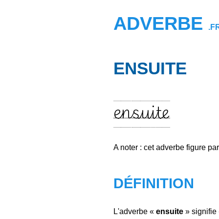
ADVERBE
.F
ENSUITE
ensuite
A noter : cet adverbe figure pa
DÉFINITION
L'adverbe «
ensuite
» signifie