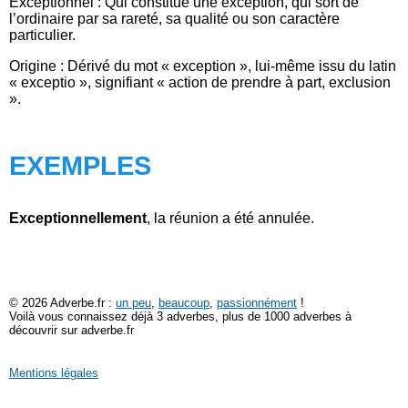
Exceptionnel : Qui constitue une exception, qui sort de
l’ordinaire par sa rareté, sa qualité ou son caractère
particulier.
Origine : Dérivé du mot « exception », lui-même issu du latin
« exceptio », signifiant « action de prendre à part, exclusion
».
EXEMPLES
Exceptionnellement
, la réunion a été annulée.
© 2026 Adverbe.fr :
un peu
,
beaucoup
,
passionnément
!
Voilà vous connaissez déjà 3 adverbes, plus de 1000 adverbes à
découvrir sur adverbe.fr
Mentions légales