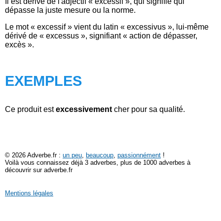
Il est dérivé de l'adjectif « excessif », qui signifie qui
dépasse la juste mesure ou la norme.
Le mot « excessif » vient du latin « excessivus », lui-même
dérivé de « excessus », signifiant « action de dépasser,
excès ».
EXEMPLES
Ce produit est
excessivement
cher pour sa qualité.
© 2026 Adverbe.fr :
un peu
,
beaucoup
,
passionnément
!
Voilà vous connaissez déjà 3 adverbes, plus de 1000 adverbes à
découvrir sur adverbe.fr
Mentions légales