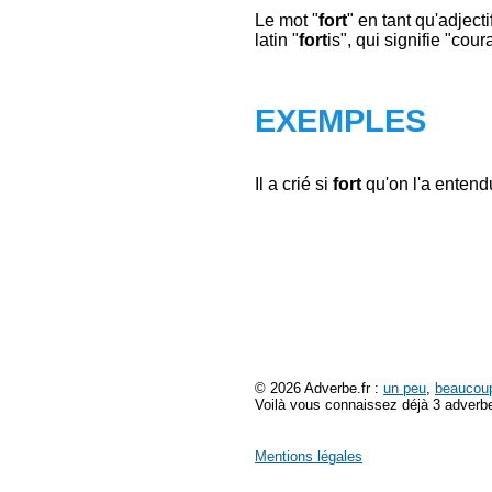
Le mot "
fort
" en tant qu'adject
latin "
fort
is", qui signifie "cou
EXEMPLES
Il a crié si
fort
qu'on l'a entendu
© 2026 Adverbe.fr :
un peu
,
beaucou
Voilà vous connaissez déjà 3 adverbe
Mentions légales