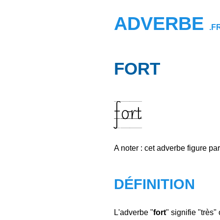
ADVERBE
.F
FORT
fort
A noter : cet adverbe figure pa
DÉFINITION
L'adverbe "
fort
" signifie "très