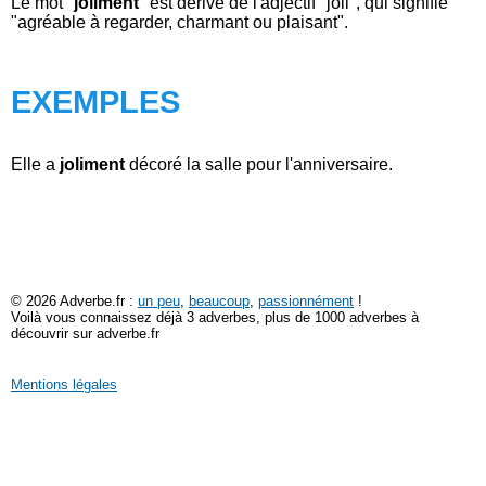
Le mot "
joliment
" est dérivé de l'adjectif "joli", qui signifie
"agréable à regarder, charmant ou plaisant".
EXEMPLES
Elle a
joliment
décoré la salle pour l'anniversaire.
© 2026 Adverbe.fr :
un peu
,
beaucoup
,
passionnément
!
Voilà vous connaissez déjà 3 adverbes, plus de 1000 adverbes à
découvrir sur adverbe.fr
Mentions légales