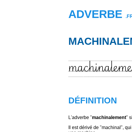
ADVERBE
.F
MACHINALE
machinaleme
DÉFINITION
L'adverbe "
machinalement
" 
Il est dérivé de "machinal", q