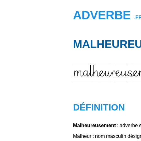
ADVERBE
.F
MALHEURE
malheureuse
DÉFINITION
Malheureusement
: adverbe e
Malheur : nom masculin désign