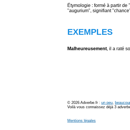
Étymologie : formé à partir de "
"augurium", signifiant "chance"
EXEMPLES
Malheureusement
, il a raté s
© 2026 Adverbe.fr :
un peu
,
beaucou
Voilà vous connaissez déjà 3 adverbe
Mentions légales