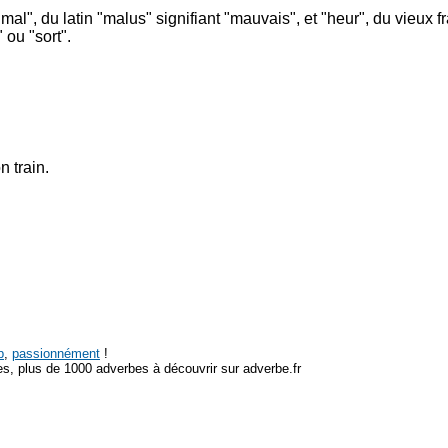
mal", du latin "malus" signifiant "mauvais", et "heur", du vieux f
 ou "sort".
on train.
p
,
passionnément
!
s, plus de 1000 adverbes à découvrir sur adverbe.fr