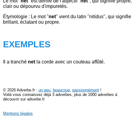
Le mot "
net
" est dérivé de l'adjectif "
net
", qui signifie propre,
clair ou dépourvu d'impuretés.
Étymologie : Le mot "
net
" vient du latin "nitidus", qui signifie
brillant, éclatant ou propre.
EXEMPLES
Il a tranché
net
la corde avec un couteau affûté.
© 2026 Adverbe.fr :
un peu
,
beaucoup
,
passionnément
!
Voilà vous connaissez déjà 3 adverbes, plus de 1000 adverbes à
découvrir sur adverbe.fr
Mentions légales