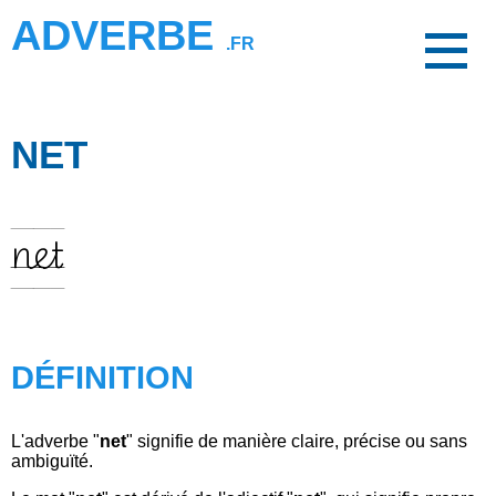
ADVERBE
.FR
NET
net
DÉFINITION
L'adverbe "
net
" signifie de manière claire, précise ou sans
ambiguïté.