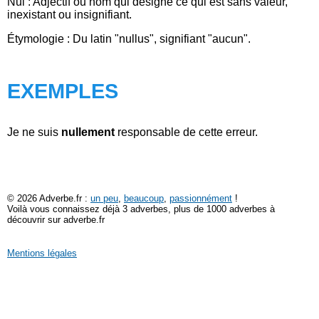
Nul : Adjectif ou nom qui désigne ce qui est sans valeur,
inexistant ou insignifiant.
Étymologie : Du latin "nullus", signifiant "aucun".
EXEMPLES
Je ne suis
nullement
responsable de cette erreur.
© 2026 Adverbe.fr :
un peu
,
beaucoup
,
passionnément
!
Voilà vous connaissez déjà 3 adverbes, plus de 1000 adverbes à
découvrir sur adverbe.fr
Mentions légales