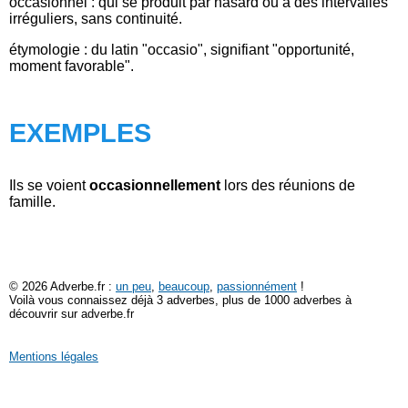
occasionnel : qui se produit par hasard ou à des intervalles
irréguliers, sans continuité.
étymologie : du latin "occasio", signifiant "opportunité,
moment favorable".
EXEMPLES
Ils se voient
occasionnellement
lors des réunions de
famille.
© 2026 Adverbe.fr :
un peu
,
beaucoup
,
passionnément
!
Voilà vous connaissez déjà 3 adverbes, plus de 1000 adverbes à
découvrir sur adverbe.fr
Mentions légales