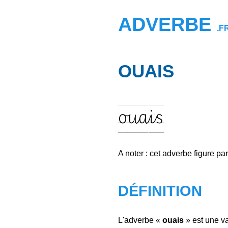
ADVERBE
.F
OUAIS
ouais
A noter : cet adverbe figure pa
DÉFINITION
L'adverbe «
ouais
» est une va