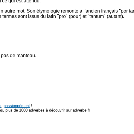
u ce qui est attendu.
un autre mot. Son étymologie remonte à l'ancien français "por tant
 termes sont issus du latin "pro" (pour) et "tantum" (autant).
e pas de manteau.
p
,
passionnément
!
s, plus de 1000 adverbes à découvrir sur adverbe.fr