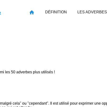
DÉFINITION
LES ADVERBES
R
rmi les 50 adverbes plus utilisés !
 "malgré cela" ou "cependant". Il est utilisé pour exprimer une o