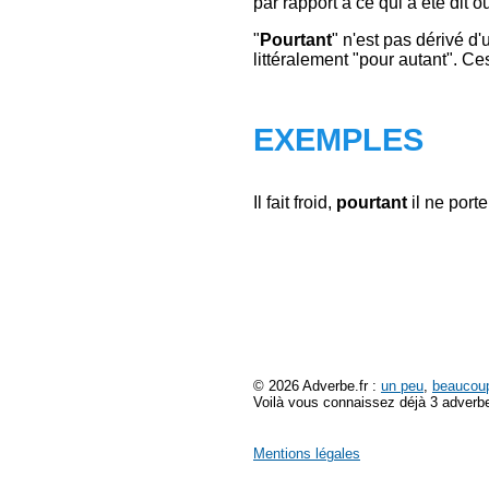
par rapport à ce qui a été dit o
"
Pourtant
" n'est pas dérivé d'
littéralement "pour autant". Ces
EXEMPLES
Il fait froid,
pourtant
il ne port
© 2026 Adverbe.fr :
un peu
,
beaucou
Voilà vous connaissez déjà 3 adverbe
Mentions légales