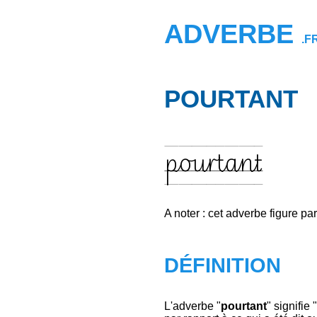
ADVERBE
.F
POURTANT
pourtant
A noter : cet adverbe figure pa
DÉFINITION
L'adverbe "
pourtant
" signifie