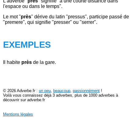
L'adverbe "
près
" signifie "à une courte distance dans
l'espace ou dans le temps".
Le mot "
près
" dérive du latin "pressus", participe passé de
"premere", qui signifie "presser" ou "serrer".
EXEMPLES
Il habite
près
de la gare.
© 2026 Adverbe.fr :
un peu
,
beaucoup
,
passionnément
!
Voilà vous connaissez déjà 3 adverbes, plus de 1000 adverbes à
découvrir sur adverbe.fr
Mentions légales