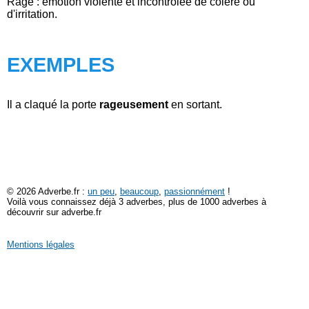
Rage : émotion violente et incontrôlée de colère ou
d'irritation.
EXEMPLES
Il a claqué la porte
rageusement
en sortant.
© 2026 Adverbe.fr :
un peu
,
beaucoup
,
passionnément
!
Voilà vous connaissez déjà 3 adverbes, plus de 1000 adverbes à
découvrir sur adverbe.fr
Mentions légales