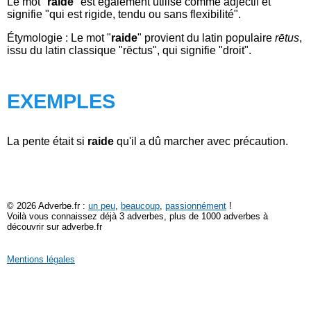
Le mot "
raide
" est également utilisé comme adjectif et
signifie "qui est rigide, tendu ou sans flexibilité".
Étymologie : Le mot "
raide
" provient du latin populaire
rētus
,
issu du latin classique "rēctus", qui signifie "droit".
EXEMPLES
La pente était si
raide
qu'il a dû marcher avec précaution.
© 2026 Adverbe.fr :
un peu
,
beaucoup
,
passionnément
!
Voilà vous connaissez déjà 3 adverbes, plus de 1000 adverbes à
découvrir sur adverbe.fr
Mentions légales