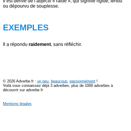
Il est dérivé de l'adjectif « raide », qui signifie rigide, tendu
ou dépourvu de souplesse.
EXEMPLES
Il a répondu
raidement
, sans réfléchir.
© 2026 Adverbe.fr :
un peu
,
beaucoup
,
passionnément
!
Voilà vous connaissez déjà 3 adverbes, plus de 1000 adverbes à
découvrir sur adverbe.fr
Mentions légales