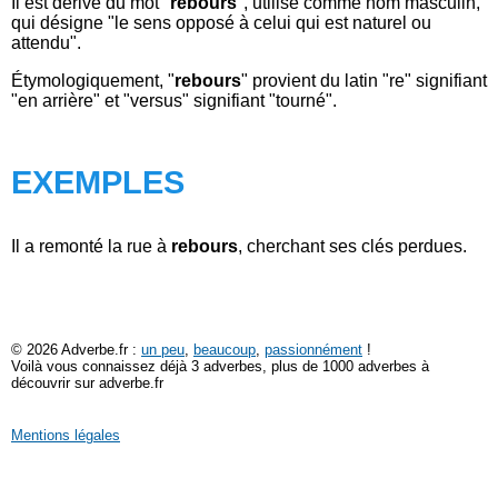
Il est dérivé du mot "
rebours
", utilisé comme nom masculin,
qui désigne "le sens opposé à celui qui est naturel ou
attendu".
Étymologiquement, "
rebours
" provient du latin "re" signifiant
"en arrière" et "versus" signifiant "tourné".
EXEMPLES
Il a remonté la rue à
rebours
, cherchant ses clés perdues.
© 2026 Adverbe.fr :
un peu
,
beaucoup
,
passionnément
!
Voilà vous connaissez déjà 3 adverbes, plus de 1000 adverbes à
découvrir sur adverbe.fr
Mentions légales