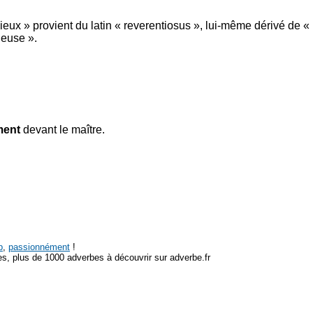
ux » provient du latin « reverentiosus », lui-même dérivé de « r
ueuse ».
ment
devant le maître.
p
,
passionnément
!
s, plus de 1000 adverbes à découvrir sur adverbe.fr