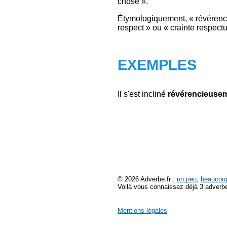
chose ».
Étymologiquement, « révérencie
respect » ou « crainte respect
EXEMPLES
Il s'est incliné
révérencieuse
© 2026 Adverbe.fr :
un peu
,
beaucou
Voilà vous connaissez déjà 3 adverbe
Mentions légales