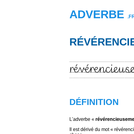
ADVERBE
.F
RÉVÉRENCI
révérencieus
DÉFINITION
L'adverbe «
révérencieuseme
Il est dérivé du mot « révéren