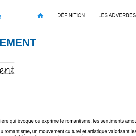
DÉFINITION
LES ADVERBES
R
EMENT
ent
ière qui évoque ou exprime le romantisme, les sentiments amou
u romantisme, un mouvement culturel et artistique valorisant les