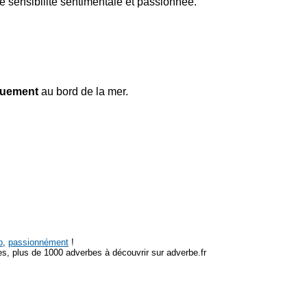
ne sensibilité sentimentale et passionnée.
quement
au bord de la mer.
p
,
passionnément
!
s, plus de 1000 adverbes à découvrir sur adverbe.fr