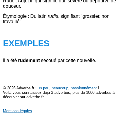
Rude : Adjectif qui signifie dur, sévère ou dépourvu de
douceur.
Étymologie : Du latin
rudis
, signifiant "grossier, non
travaillé".
EXEMPLES
Il a été
rudement
secoué par cette nouvelle.
© 2026 Adverbe.fr :
un peu
,
beaucoup
,
passionnément
!
Voilà vous connaissez déjà 3 adverbes, plus de 1000 adverbes à
découvrir sur adverbe.fr
Mentions légales