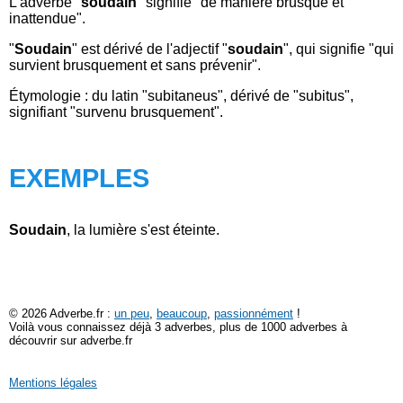
L'adverbe "
soudain
" signifie "de manière brusque et
inattendue".
"
Soudain
" est dérivé de l'adjectif "
soudain
", qui signifie "qui
survient brusquement et sans prévenir".
Étymologie : du latin "subitaneus", dérivé de "subitus",
signifiant "survenu brusquement".
EXEMPLES
Soudain
, la lumière s'est éteinte.
© 2026 Adverbe.fr :
un peu
,
beaucoup
,
passionnément
!
Voilà vous connaissez déjà 3 adverbes, plus de 1000 adverbes à
découvrir sur adverbe.fr
Mentions légales