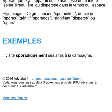
Sporadique : Qui apparaît ou se manifeste de manière
isolée, irrégulière, ou dispersée dans le temps ou l'espace.
Étymologie : Du grec ancien "sporadikós", dérivé de
"sporas" (génitif "sporados"), signifiant "dispersé" ou
"épars".
EXEMPLES
Il visite
sporadiquement
ses amis à la campagne.
© 2026 Adverbe.fr :
un peu
,
beaucoup
,
passionnément
!
Voilà vous connaissez déjà 3 adverbes, plus de 1000 adverbes à
découvrir sur adverbe.fr
Mentions légales