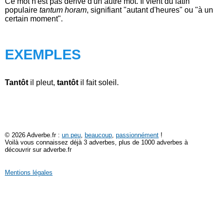
Ce mot n'est pas dérivé d'un autre mot. Il vient du latin
populaire
tantum horam
, signifiant "autant d'heures" ou "à un
certain moment".
EXEMPLES
Tantôt
il pleut,
tantôt
il fait soleil.
© 2026 Adverbe.fr :
un peu
,
beaucoup
,
passionnément
!
Voilà vous connaissez déjà 3 adverbes, plus de 1000 adverbes à
découvrir sur adverbe.fr
Mentions légales