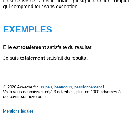
Il est dérivé de l'adjectif "total", qui signifie entier, complet,
qui comprend tout sans exception.
EXEMPLES
Elle est
totalement
satisfaite du résultat.
Je suis
totalement
satisfait du résultat.
© 2026 Adverbe.fr :
un peu
,
beaucoup
,
passionnément
!
Voilà vous connaissez déjà 3 adverbes, plus de 1000 adverbes à
découvrir sur adverbe.fr
Mentions légales