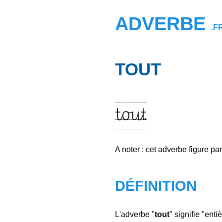
ADVERBE
.F
TOUT
tout
A noter : cet adverbe figure pa
DÉFINITION
L'adverbe "
tout
" signifie "ent