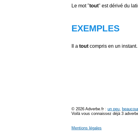
Le mot "
tout
" est dérivé du lati
EXEMPLES
Il a
tout
compris en un instant.
© 2026 Adverbe.fr :
un peu
,
beaucou
Voilà vous connaissez déjà 3 adverbe
Mentions légales