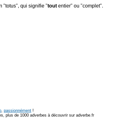
n "totus", qui signifie "
tout
entier" ou "complet".
p
,
passionnément
!
s, plus de 1000 adverbes à découvrir sur adverbe.fr