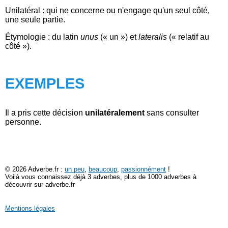
Unilatéral : qui ne concerne ou n'engage qu'un seul côté,
une seule partie.
Étymologie : du latin
unus
(« un ») et
lateralis
(« relatif au
côté »).
EXEMPLES
Il a pris cette décision
unilatéralement
sans consulter
personne.
© 2026 Adverbe.fr :
un peu
,
beaucoup
,
passionnément
!
Voilà vous connaissez déjà 3 adverbes, plus de 1000 adverbes à
découvrir sur adverbe.fr
Mentions légales