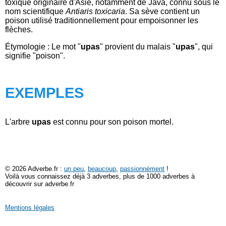
toxique originaire d'Asie, notamment de Java, connu sous le
nom scientifique
Antiaris toxicaria
. Sa sève contient un
poison utilisé traditionnellement pour empoisonner les
flèches.
Étymologie : Le mot "
upas
" provient du malais "
upas
", qui
signifie "poison".
EXEMPLES
L'arbre
upas
est connu pour son poison mortel.
© 2026 Adverbe.fr :
un peu
,
beaucoup
,
passionnément
!
Voilà vous connaissez déjà 3 adverbes, plus de 1000 adverbes à
découvrir sur adverbe.fr
Mentions légales