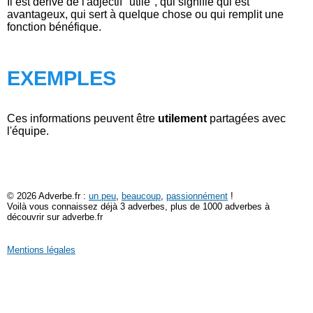
Il est dérivé de l'adjectif "utile", qui signifie qui est
avantageux, qui sert à quelque chose ou qui remplit une
fonction bénéfique.
EXEMPLES
Ces informations peuvent être
utilement
partagées avec
l'équipe.
© 2026 Adverbe.fr :
un peu
,
beaucoup
,
passionnément
!
Voilà vous connaissez déjà 3 adverbes, plus de 1000 adverbes à
découvrir sur adverbe.fr
Mentions légales