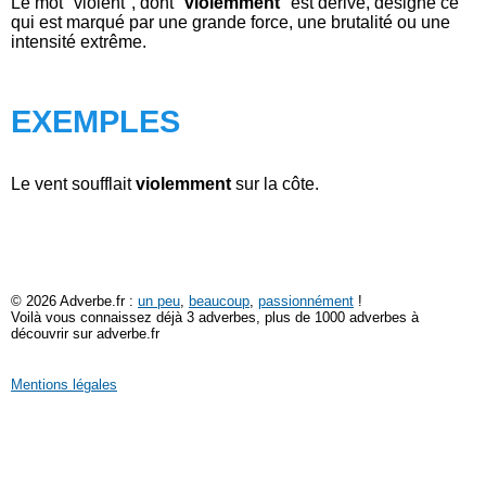
Le mot "violent", dont "
violemment
" est dérivé, désigne ce
qui est marqué par une grande force, une brutalité ou une
intensité extrême.
EXEMPLES
Le vent soufflait
violemment
sur la côte.
© 2026 Adverbe.fr :
un peu
,
beaucoup
,
passionnément
!
Voilà vous connaissez déjà 3 adverbes, plus de 1000 adverbes à
découvrir sur adverbe.fr
Mentions légales