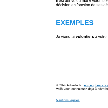
Il est dérivé du mot « volonté 
décision en fonction de ses dés
EXEMPLES
Je viendrai
volontiers
à votre 
© 2026 Adverbe.fr :
un peu
,
beaucou
Voilà vous connaissez déjà 3 adverbe
Mentions légales