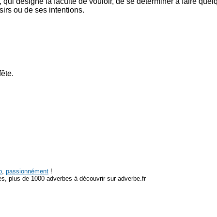
», qui désigne la faculté de vouloir, de se déterminer à faire q
irs ou de ses intentions.
fête.
p
,
passionnément
!
s, plus de 1000 adverbes à découvrir sur adverbe.fr