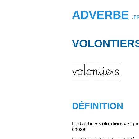
ADVERBE
.F
VOLONTIER
volontiers
DÉFINITION
L'adverbe «
volontiers
» signi
chose.