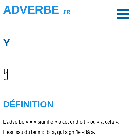
ADVERBE
.FR
Y
y
DÉFINITION
L'adverbe «
y
» signifie « à cet endroit » ou « à cela ».
Il est issu du latin « ibi », qui signifie « là ».