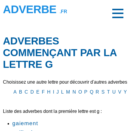
ADVERBE
.FR
ADVERBES
COMMENÇANT PAR LA
LETTRE G
Choisissez une autre lettre pour découvrir d'autres adverbes
A
B
C
D
E
F
H
I
J
L
M
N
O
P
Q
R
S
T
U
V
Y
Liste des adverbes dont la première lettre est g :
gaiement