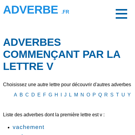
ADVERBE
.FR
ADVERBES
COMMENÇANT PAR LA
LETTRE V
Choisissez une autre lettre pour découvrir d'autres adverbes
A
B
C
D
E
F
G
H
I
J
L
M
N
O
P
Q
R
S
T
U
Y
Liste des adverbes dont la première lettre est v :
vachement