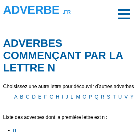
ADVERBE
.FR
ADVERBES
COMMENÇANT PAR LA
LETTRE N
Choisissez une autre lettre pour découvrir d'autres adverbes
A
B
C
D
E
F
G
H
I
J
L
M
O
P
Q
R
S
T
U
V
Y
Liste des adverbes dont la première lettre est n :
n