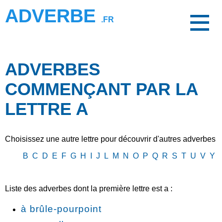
ADVERBE
.FR
ADVERBES
COMMENÇANT PAR LA
LETTRE A
Choisissez une autre lettre pour découvrir d'autres adverbes
B
C
D
E
F
G
H
I
J
L
M
N
O
P
Q
R
S
T
U
V
Y
Liste des adverbes dont la première lettre est a :
à brûle-pourpoint